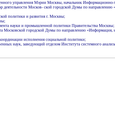
венного управления Мэрии Москвы, начальник Информационно-
ор деятельности Москов- ской городской Думы по направлению 
кой политики и развития г. Москвы;
вы;
амента науки и промышленной политики Правительства Москвы;
та Московской городской Думы по направлению «Информация, ин
 координации исполнения социальной политики;
венных наук, заведующий отделом Института системного анализ