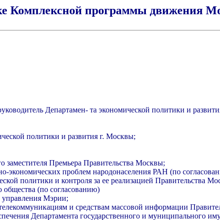
тке Комплексной программы движения 
уководитель Департамен- та экономической политики и развити
ческой политики и развития г. Москвы;
го заместителя Премьера Правительства Москвы;
но-экономических проблем народонаселения РАН (по согласован
ской политики и контроля за ее реализацией Правительства Мо
 общества (по согласованию)
о управления Мэрии;
о телекоммуникациям и средствам массовой информации Правите
печения Департамента государственного и муниципального им