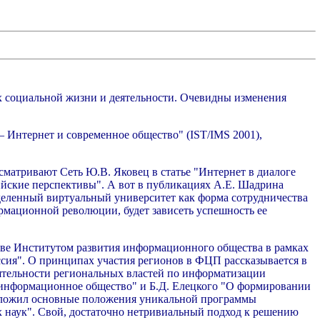
ях социальной жизни и деятельности. Очевидны изменения
 Интернет и современное общество" (IST/IMS 2001),
сматривают Сеть Ю.В. Яковец в статье "Интернет в диалоге
ийские перспективы". А вот в публикациях А.Е. Шадрина
деленный виртуальный университет как форма сотрудничества
ормационной революции, будет зависеть успешность ее
кве Институтом развития информационного общества в рамках
сия". О принципах участия регионов в ФЦП рассказывается в
еятельности региональных властей по информатизации
 информационное общество" и Б.Д. Елецкого "О формировании
изложил основные положения уникальной программы
х наук". Свой, достаточно нетривиальный подход к решению