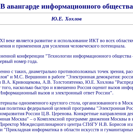
В авангарде информационного общества
Ю.Е. Хохлов
I веке является развитие и использование ИКТ во всех област
ения и применения для усиления человеческого потенциала.
диненной конференции "Технологии информационного общества –
ервый номер года.
енно с таких, диаметрально противоположных точек зрения, рас
лоя" и М.С. Вершинин в работе "Электронная демократия: росс
 В.А. Кривощекова, А.В. Толстопятенко, Ю.Е. Хохлова "Распре
т того, насколько быстро и взвешенно Россия оценит вызов инф
 "Информационный вызов и электронный ответ России".
териалы одноименного круглого стола, организованного в Мос
ная политика федеральной целевой программы "Электронная Рос
ономразвития России Ц.В. Церенова. Конкретные направления д
ронная Москва" – о Комплексной программе движения Москвы в
". Директор Междисциплинарного центра СПбГУ Н.В. Борисов 
ти "Прикладная информатика в области искусств и гуманитарны