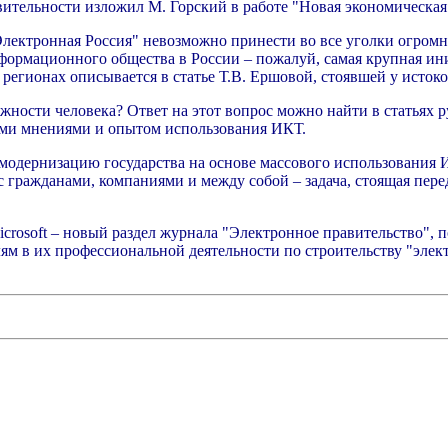
ительности изложил М. Горский в работе "Новая экономическая
лектронная Россия" невозможно принести во все уголки огромн
информационного общества в России – пожалуй, самая крупная 
 регионах описывается в статье Т.В. Ершовой, стоявшей у исток
ности человека? Ответ на этот вопрос можно найти в статьях
оими мнениями и опытом использования ИКТ.
модернизацию государства на основе массового использования И
с гражданами, компаниями и между собой – задача, стоящая пе
icrosoft – новый раздел журнала "Электронное правительство"
лям в их профессиональной деятельности по строительству "эле