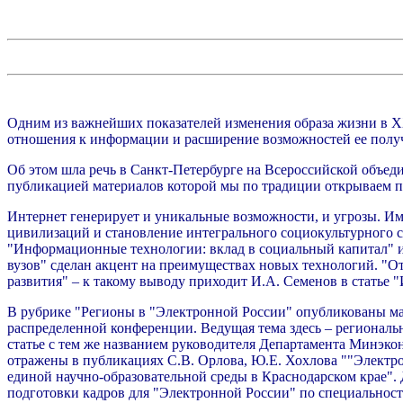
Одним из важнейших показателей изменения образа жизни в XX
отношения к информации и расширение возможностей ее получ
Об этом шла речь в Санкт-Петербурге на Всероссийской объе
публикацией материалов которой мы по традиции открываем п
Интернет генерирует и уникальные возможности, и угрозы. Им
цивилизаций и становление интегрального социокультурного с
"Информационные технологии: вклад в социальный капитал" и
вузов" сделан акцент на преимуществах новых технологий. "О
развития" – к такому выводу приходит И.А. Семенов в статье
В рубрике "Регионы в "Электронной России" опубликованы ма
распределенной конференции. Ведущая тема здесь – региональ
статье с тем же названием руководителя Департамента Минэк
отражены в публикациях С.В. Орлова, Ю.Е. Хохлова ""Элект
единой научно-образовательной среды в Краснодарском крае
подготовки кадров для "Электронной России" по специальнос