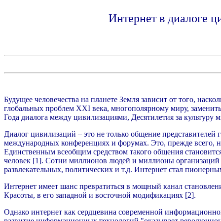
Интернет в диалоге ц
Будущее человечества на планете Земля зависит от того, наск
глобальных проблем XXI века, многополярному миру, заменить
Года диалога между цивилизациями, Десятилетия за культуру м
Диалог цивилизаций – это не только общение представителей 
международных конференциях и форумах. Это, прежде всего, 
Единственным всеобщим средством такого общения становится ин
человек [1]. Сотни миллионов людей и миллионы организаций 
развлекательных, политических и т.д. Интернет стал пионерн
Интернет имеет шанс превратиться в мощный канал становлен
Красоты, в его западной и восточной модификациях [2].
Однако интернет как сердцевина современной информационной 
развитие информационных технологий "оказывает революциони