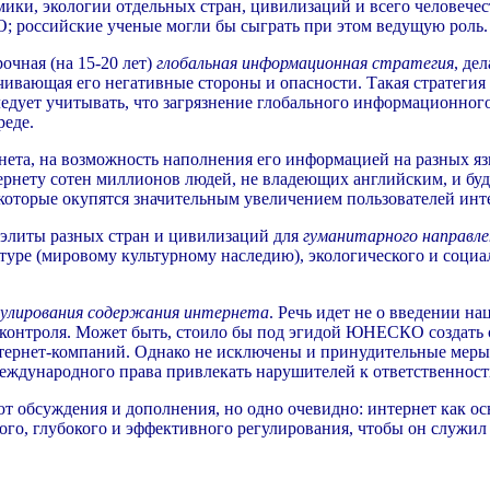
омики, экологии отдельных стран, цивилизаций и всего человече
 российские ученые могли бы сыграть при этом ведущую роль.
очная (на 15-20 лет)
глобальная
информационная стратегия
, де
вающая его негативные стороны и опасности. Такая стратегия 
едует учитывать, что загрязнение глобального информационного
реде.
ета, на возможность наполнения его информацией на разных яз
ернету сотен миллионов людей, не владеющих английским, и буд
которые окупятся значительным увеличением пользователей инте
 элиты разных стран и цивилизаций для
гуманитарного направле
туре (мировому культурному наследию), экологического и социа
гулирования содержания интернета
. Речь идет не о введении н
о контроля. Может быть, стоило бы под эгидой ЮНЕСКО создать
нтернет-компаний. Однако не исключены и принудительные меры:
и международного права привлекать нарушителей к ответственно
т обсуждения и дополнения, но одно очевидно: интернет как о
го, глубокого и эффективного регулирования, чтобы он служил 