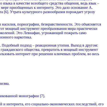
 языка в качестве всеобщего средства общения, ведь язык –
 мере приобщенных к интернету. Это дало основание А.
 [6]. Утрата культурного разнообразия порождает угрозу
насилия, порнографии, безнравственности. Это объясняется
Этот мощный инструмент преобразования мира практически
поколений. Это Левиафан, угрожающий пожрать само
ционного наркотика.
. Подобный подход – реакционная утопия. Выход в другом:
 гражданского общества, превратить в мощный инструмент
ользовать интернет при решении ключевых проблем, во весь
ризма.
икованной монографии [7].
и интернета, его социально-экономических последствий, его