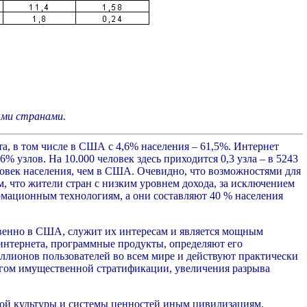
ыми странами.
а, в том числе в США с 4,6% населения – 61,5%. Интернет
% узлов. На 10.000 человек здесь приходится 0,3 узла – в 5243
еловек населения, чем в США. Очевидно, что возможностями для
, что жители стран с низким уровнем дохода, за исключением
рмационным технологиям, а они составляют 40 % населения
енно в США, служит их интересам и является
мощным
интернета, программные продукты, определяют его
ллионов пользователей во всем мире и действуют практически
агом имущественной стратификации, увеличения разрыва
ной культуры и системы ценностей иным цивилизациям,