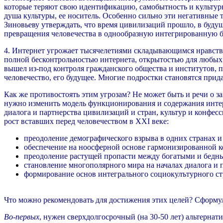
которые теряют свою идентификацию, самобытность и культурно
душа культуры, ее носитель. Особенно сильно эти негативные
Зиновьеву утверждать, что время цивилизаций прошло, в будущ
превращения человечества в однообразную интегрированную б
4. Интернет угрожает тысячелетиями складывающимся нравстве
полной бесконтрольностью интернета, открытостью для любых
вышел из-под контроля гражданского общества и институтов, 
человечество, его будущее. Многие подростки становятся прид
Как же противостоять этим угрозам? Не может быть и речи о 
нужно изменить модель функционирования и содержания интер
диалога и партнерства цивилизаций и стран, культур и конфе
рост вставших перед человечеством в XXI веке:
преодоление демографического взрыва в одних странах и
обеспечение на ноосферной основе гармонизированной 
преодоление растущей пропасти между богатыми и бедн
становление многополярного мира на началах диалога и 
формирование основ интегрального социокулътурного стр
Что можно рекомендовать для достижения этих целей? Сформу
Во-первых
, нужен сверхдолгосрочный (на 30-50 лет) альтерна