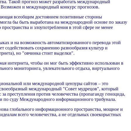
ства. Такой прогноз может разработать международный
 Возможен и международный конкурс прогнозов.
лающая всеобщим достоянием позитивные стороны
могла бы быть выработана на международной основе по заказу
 пространства и злоупотребления в этой сфере не менее
ыках и на возможность автоматизированного перевода этой
ет содействовать сохранению разнообразия культур и
рнета), но "овчинка стоит выделки".
ния
интернета, чтобы он мог быть эффективно использован в
льного мониторинга, увлекательного отдыха, виртуального
ациональной или международной цензуры сайтов – это
 своеобразный международный "Совет мудрецов", который
 за преступления против человечества (пропаганду геноцида,
сти по суду Международного информационного трибунала.
снова глобального информационного пространства, мощное и
идеалам всего человечества, а не отдельных своекорыстных