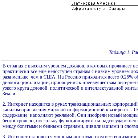
Таблица 1. Р
В странах с высоким уровнем доходов, в которых проживает вс
практически все еще недоступен странам с низким уровнем дохо
раза меньше, чем в США. На Россию приходится всего 0,25% об
диалога цивилизаций, приобщения к преимуществам интернета 
узкого круга деловой, политической и интеллектуальной эли
Земли.
2. Интернет находится в руках транснациональных корпораци
каналом
присвоения мировой информационной квазиренты. ТНК
содержание, наполняют рекламой. Они изобрели новый мощный 
бесконтрольно, поскольку функционируют на надгосударствен
между богатыми и бедными странами, цивилизациями и слоями
3. Интернет становится мощным инструментом вестернизации м