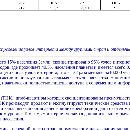
аспределение узлов интернета между группами стран и отдельн
его 15% населения Земли, сконцентрировано 96% узлов интернет
дов, где проживает 40,5% населения планеты и имеется всего 0,6
щего числа узлов интернета, что в 132 раза меньше на10.000 ч
активно пользуется лишь седьмая часть человечества. Напомним
ты, практически полностью лишены доступа к современным инфо
й (ТНК), штаб-квартиры которых сконцентрированы преимуществ
 производят, продают и эксплуатируют технические средства 
канал выкачивания денег в виде своеобразной дани с сотен ми
ном уровне. Тем самым интернет является дополнительным рыч
 населения.
ира, перекройки его по западному эталону, навязывания запад