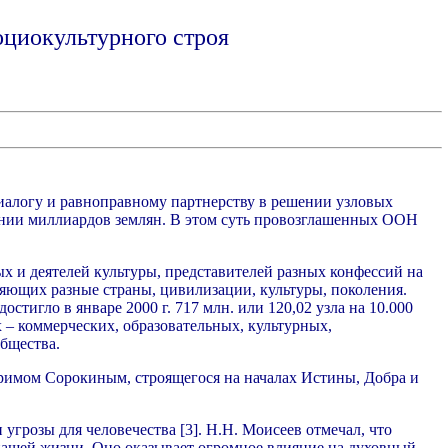
оциокультурного строя
 диалогу и равноправному партнерству в решении узловых
нании миллиардов землян. В этом суть провозглашенных ООН
х и деятелей культуры, представителей разных конфессий на
яющих разные страны, цивилизации, культуры, поколения.
тигло в январе 2000 г. 717 млн. или 120,02 узла на 10.000
 – коммерческих, образовательных, культурных,
общества.
иримом Сорокиным, строящегося на началах Истины, Добра и
грозы для человечества [3]. Н.Н. Моисеев отмечал, что
ашей жизни. Оно оказывает огромное влияние на духовный