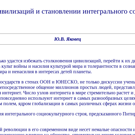
ивилизаций и становлении интегрального с
Ю.В. Яковец
олько удастся избежать столкновения цивилизаций, перейти к их
 культ войны и насилия культурой мира и толерантности в соз
ира и ненасилия в интересах детей планеты.
государств в стенах ООН и ЮНЕСКО, не только дискуссии учены
непосредственное общение миллионов простых людей, представл
тернет. Число узлов интернета в мире стремительно растет и дос
повседневно используют интернет в самых разнообразных целях
ым полем, ядром глобализации в самых различных сферах жизни 
ия интегрального социокультурного строя, предсказанного Пит
революции в его современном виде несет немалые опасности и у
зирующее влияние на общество, стремительно меняя условия н