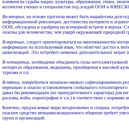
влияния на судьбы нации, культуры, образования, этики, экон
коллектив ученых и специалистов под эгидой ООН и ЮНЕСКО;
Во-вторых
, на основе прогноза может быть выработана долгоср
информационной революции, достоинства интернета и ограничи
ООН, обсуждена и одобрена на всемирной встрече в верхах. Сл
опасны для человечества, чем ущерб окружающей природной с
В-третьих
, следует ориентироваться на
многоязычность
интерн
информации на используемый язык, что облегчит доступ к инт
цивилизаций. Это потребует немалых дополнительных затрат (
В-четвертых
, необходимо объединить силы интеллектуальной
интересах образования, медицины, приобщения к высокой куль
туризма и т.п.
В-пятых
,
потребуется механизм мягкого софтизированного ре
нереально и опасно установлением глобального тоталитарног
давал бы рекомендации (не принудительного характера) для и
расизма, войн, порнографии и т.п.) в соответствии с нормам
Конечно, предлагаемые меры неоднозначно и спорны, потребую
опасное средство межцивилизационного общения требует умело
групп и организаций.