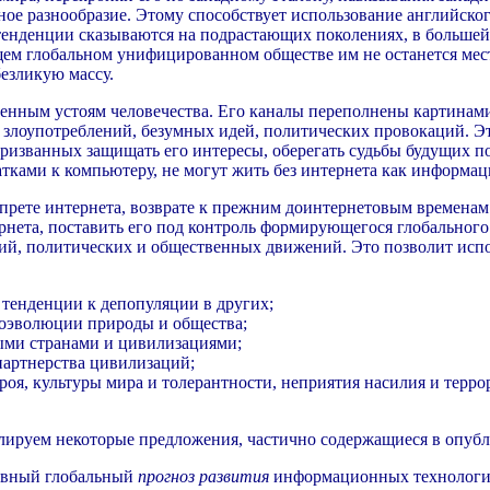
е разнообразие. Этому способствует использование английского
 тенденции сказываются на подрастающих поколениях, в большей
ем глобальном унифицированном обществе им не останется места
езликую массу.
нным устоям человечества. Его каналы переполнены картинами 
 злоупотреблений, безумных идей, политических провокаций. 
призванных защищать его интересы, оберегать судьбы будущих 
атками к компьютеру, не могут жить без интернета как информа
запрете интернета, возврате к прежним доинтернетовым временам
нета, поставить его под контроль формирующегося глобального
ссий, политических и общественных движений. Это позволит исп
 тенденции к депопуляции в других;
коэволюции природы и общества;
ыми странами и цивилизациями;
партнерства цивилизаций;
оя, культуры мира и толерантности, неприятия насилия и терро
лируем некоторые предложения, частично содержащиеся в опубл
тивный глобальный
прогноз развития
информационных технологий 