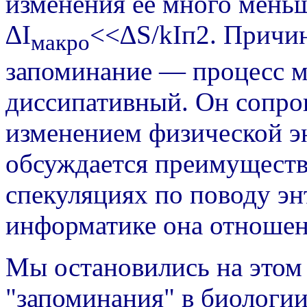
изменения ее много мень
∆
I
<<
∆
S/kIп2. Причи
макро
запоминание — процесс м
диссипативный. Он сопр
изменением физической 
обсуждается преимуществ
спекуляциях по поводу эн
информатике она отношен
Мы остановились на этом 
"запоминания" в биологии