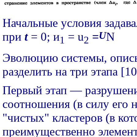
Начальные условия задав
U
при
t
= 0;
и
= u
=
N
1
2
Эволюцию системы, опис
разделить на три этапа [10
Первый этап — разрушени
соотношения (в силу его 
"чистых" кластеров (в ко
преимущественно элемент