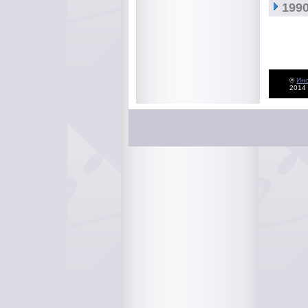
1990
©
Ин
2014