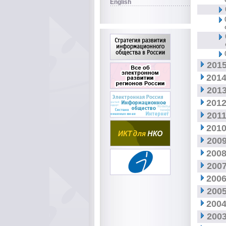
English
2015
2014
2013
2012
2011
2010
2009
2008
2007
2006
2005
2004
2003