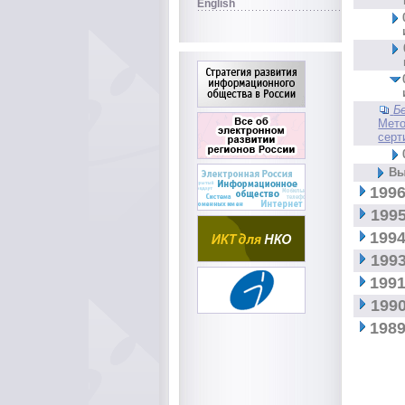
English
Б
Мето
серт
Вы
1996
1995
1994
1993
1991
1990
1989