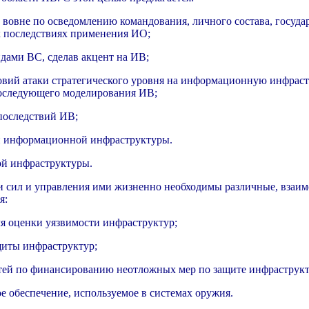
 и вовне по осведомлению командования, личного состава, гос
х последствиях применения ИО;
дами ВС, сделав акцент на ИВ;
овий атаки стратегического уровня на информационную инфраст
последующего моделирования ИВ;
 последствий ИВ;
й информационной инфраструктуры.
ой инфраструктуры.
и сил и управления ими жизненно необходимы различные, взаи
я:
ля оценки уязвимости инфраструктур;
щиты инфраструктур;
стей по финансированию неотложных мер по защите инфраструкт
е обеспечение, используемое в системах оружия.