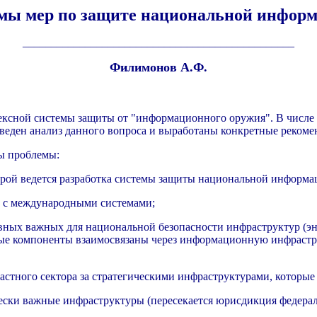
емы мер по защите национальной инфор
________________________________________________
Филимонов А.Ф.
ксной системы защиты от "информационного оружия". В числе д
веден анализ данного вопроса и выработаны конкретные рекоме
ы проблемы:
торой ведется разработка системы защиты национальной информа
ы с международными системами;
ных важных для национальной безопасности инфраструктур (эн
е компоненты взаимосвязаны через информационную инфраструкт
 частного сектора за стратегическими инфраструктурами, котор
чески важные инфраструктуры (пересекается юрисдикция федерал