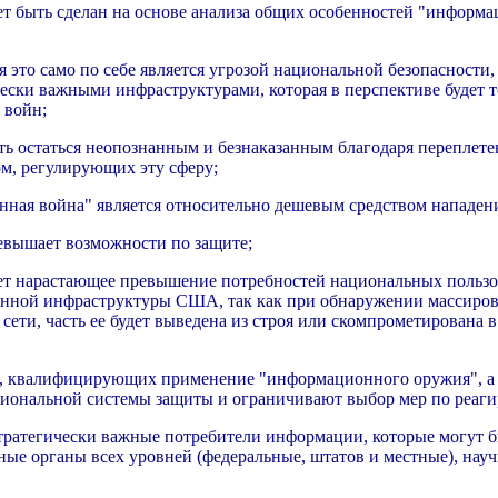
жет быть сделан на основе анализа общих особенностей "инфор
это само по себе является угрозой национальной безопасности, 
ки важными инфраструктурами, которая в перспективе будет то
 войн;
ть остаться неопознанным и безнаказанным благодаря переплет
м, регулирующих эту сферу;
нная война" является относительно дешевым средством нападен
ревышает возможности по защите;
ет нарастающее превышение потребностей национальных польз
нной инфраструктуры США, так как при обнаружении массиров
ти, часть ее будет выведена из строя или скомпрометирована в
х), квалифицирующих применение "информационного оружия", а
циональной системы защиты и ограничивают выбор мер по реаги
тратегически важные потребители информации, которые могут б
ые органы всех уровней (федеральные, штатов и местные), нау