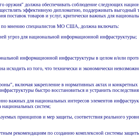
го оружия" должна обеспечивать соблюдение следующих национ
уществлять эффективную дипломатию, поддерживать выгодный 
ня поставок товаров и услуг, критически важных для националь
, по мнению специалистов МО США, должна включать:
вней угроз для национальной информационной инфраструктуры;
иональной информационной инфраструктуры в целом и/или проти
 исходить из того, что технически и экономически невозможно
ороны", включая закрепление в нормативных актах и конкретных
нфраструктуры быстро восстановиться и устранить последствия
нно важных для национальных интересов элементов инфраструк
а национальных систем;
ьзуемых принципов и мер защиты, соответствия реального уров
тным рекомендациям по созданию комплексной системы защит