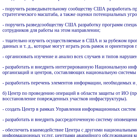
- поручить разведывательному сообществу США разработать 
стратегического масштаба, а также оценки потенциальных угро
- поручить разведсообществу США разработку программ специ
сотрудников для работы на этом направлении;
- тщательно изучить осуществляемые в США и за рубежом про
данных и т. д., которые могут играть роль рамок и ориентиров
- организовать изучение и анализ всех случаев и типов наруш
- разработать и внедрить интегрированную Национальную инфр
организаций и центров, составляющих национальную системы
- разработать перечень элементов информации, необходимых и 
б) Центр по проведению операций в области защиты от ИО (пр
восстановление поврежденных участков инфраструктуры).
- создать Центр в рамках Управления информационных сист
- разработать и внедрить рассредоточенную систему оповещени
- обеспечить взаимодействие Центра с другими национальным
информационных услуг, центрами аварийного обслуживания к