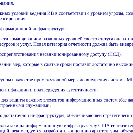
ования.
ных условий ведения ИВ в соответствии с уровнем угрозы, со
еагирования.
информационной инфраструктуры.
ости командованием различных уровней своего статуса оператив
урсов и услуг. Новая категория отчетности должна быть внед
воспрепятствования несанкционированному доступу (НСД).
аний мер, которые в сжатые сроки поставят достаточно высоки
тупом в качестве промежуточной меры до внедрения системы MIS
идентификации и подтверждения аутентичности;
 для защиты важных элементов информационных систем (баз да
настроенными служащими.
но достаточной инфраструктуры, обеспечивающей стратегическ
ной атаки на информационную инфраструктуру США ее значитель
ций, рекомендуется разработать концепцию архитектуры, объ