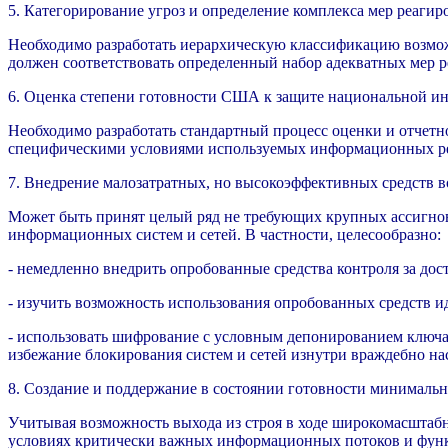
5. Категорирование угроз и определение комплекса мер реагир
Необходимо разработать иерархическую классификацию возмож
должен соответствовать определенный набор адекватных мер р
6. Оценка степени готовности США к защите национальной 
Необходимо разработать стандартный процесс оценки и отчетн
специфическими условиями используемых информационных рес
7. Внедрение малозатратных, но высокоэффективных средств 
Может быть принят целый ряд не требующих крупных ассигнов
информационных систем и сетей. В частности, целесообразно:
- немедленно внедрить опробованные средства контроля за дос
- изучить возможность использования опробованных средств 
- использовать шифрование с условным депонированием ключа
избежание блокирования систем и сетей изнутри враждебно 
8. Создание и поддержание в состоянии готовности минималь
Учитывая возможность выхода из строя в ходе широкомасштаб
условиях критически важных информационных потоков и функ