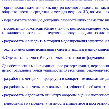
- организовать кампанию как внутри военного ведомства, так
общественности о средствах и методах ведения ИВ, возможны
- пересмотреть военную доктрину, разработанную совместно ви
- провести широкомасштабные учения с воспроизведением усл
каскадного нарастания последствий и получения данных для 
- разработать и внедрить методики моделирования эффектов и
- экспериментально испытывать систему защиты национально
4. Оценка зависимостей и уязвимых элементов информационн
Для обеспечения мобилизационного развертывания, переброск
имеют отдельные точки уязвимости. В этой связи рекомендуетс
- разработать методики, процедуры и конкретные показатели д
- разработать перечень неотложных потребностей в области за
- разработать и доложить министру обороны оценки потребно
- переоценить на предмет уязвимости аппаратное и программно