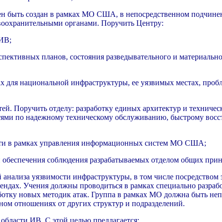
ен быть создан в рамках МО США, в непосредственном подчинен
оохранительными органами. Поручить Центру:
 ИВ;
спективных планов, состояния разведывательного и материально
ах для национальной инфраструктуры, ее уязвимых местах, проб
тей. Поручить отделу: разработку единых архитектур и техничес
ми по надежному техническому обслуживанию, быстрому восст
ности в рамках управления информационных систем МО США;
 и обеспечения соблюдения разрабатываемых отделом общих при
ей анализа уязвимости инфраструктуры, в том числе посредством
ендах. Учения должны проводиться в рамках специально разра
аботку новых методик атак. Группа в рамках МО должна быть н
ном отношениях от других структур и подразделений.
области ИВ. С этой целью предлагается: