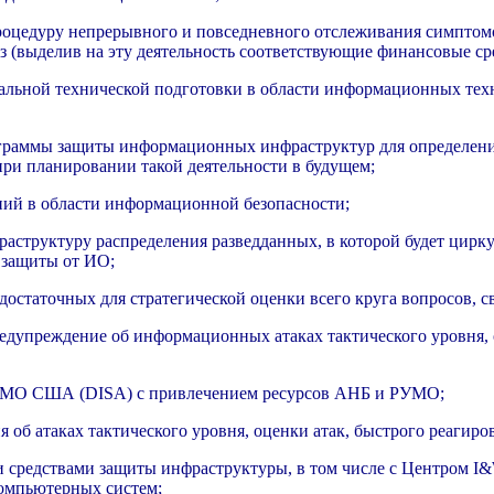
процедуру непрерывного и повседневного отслеживания симптом
з (выделив на эту деятельность соответствующие финансовые сре
альной технической подготовки в области информационных техн
граммы защиты информационных инфраструктур для определения 
 при планировании такой деятельности в будущем;
ений в области информационной безопасности;
аструктуру распределения разведданных, в которой будет цирк
 защиты от ИО;
достаточных для стратегической оценки всего круга вопросов, с
едупреждение об информационных атаках тактического уровня, о
ем МО США (DISA) с привлечением ресурсов АНБ и РУМО;
я об атаках тактического уровня, оценки атак, быстрого реаги
и средствами защиты инфраструктуры, в том числе с Центром 
омпьютерных систем;