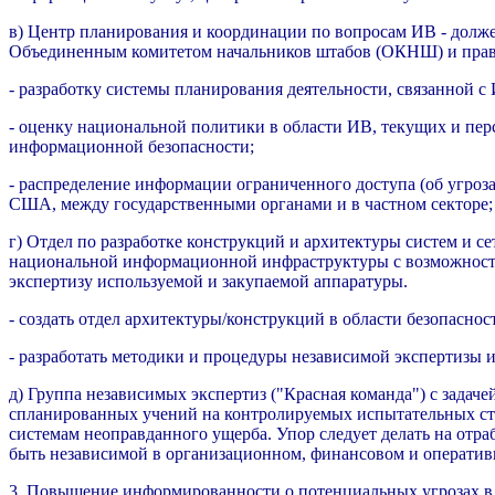
в) Центр планирования и координации по вопросам ИВ - долж
Объединенным комитетом начальников штабов (ОКНШ) и прав
- разработку системы планирования деятельности, связанной с
- оценку национальной политики в области ИВ, текущих и пер
информационной безопасности;
- распределение информации ограниченного доступа (об угроз
США, между государственными органами и в частном секторе;
г) Отдел по разработке конструкций и архитектуры систем и се
национальной информационной инфраструктуры с возможностя
экспертизу используемой и закупаемой аппаратуры.
- создать отдел архитектуры/конструкций в области безопас
- разработать методики и процедуры независимой экспертизы
д) Группа независимых экспертиз ("Красная команда") с задач
спланированных учений на контролируемых испытательных ст
системам неоправданного ущерба. Упор следует делать на отр
быть независимой в организационном, финансовом и оператив
3. Повышение информированности о потенциальных угрозах в 