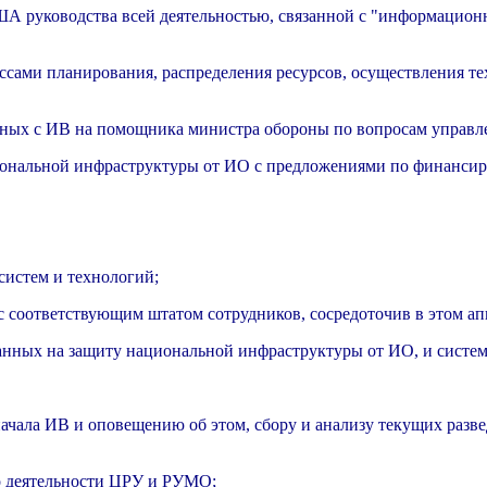
А руководства всей деятельностью, связанной с "информацион
ссами планирования, распределения ресурсов, осуществления те
анных с ИВ на помощника министра обороны по вопросам управле
циональной инфраструктуры от ИО с предложениями по финанси
истем и технологий;
 соответствующим штатом сотрудников, сосредоточив в этом апп
анных на защиту национальной инфраструктуры от ИО, и систе
начала ИВ и оповещению об этом, сбору и анализу текущих разв
го деятельности ЦРУ и РУМО;