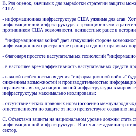
B. Ряд оценок, значимых для выработки стратегии защиты мо
США:
- информационная инфраструктура США уязвима для атак. Хотя 
информационной инфраструктуры с традиционными стратегичес
противником США возможности, неизвестные ранее в истории
- "информационная война" дает атакующей стороне возможнос
информационном пространстве границ и единых правовых нор
- благодаря простоте наступательных технологий "информацио
- в настоящее время эффективность наступательных средств п
- важной особенностью ведения "информационной войны" буд
снижением возможностей и производительностью информацио
ограничены выходы национальной инфраструктуры в мировые се
инфраструктуры максимально изолированы;
- отсутствие четких правовых норм (особенно международны
ответственности по защите от него препятствуют созданию на
C. Объектами защиты на национальном уровне должны стать с
информационной инфраструктуры. В их числе: административн
сектор.