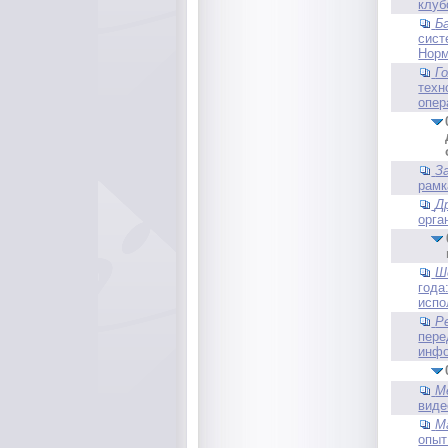
клуб
Б
сист
Норм
Г
техн
опер
З
рамк
Д
орга
Ш
года
испо
Р
пере
инфо
М
виде
М
опыт