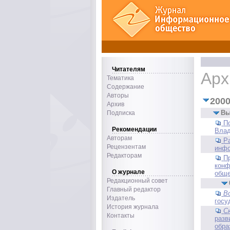
Читателям
Арх
Тематика
Содержание
Авторы
2000
Архив
Вы
Подписка
П
Рекомендации
Влад
Авторам
Р
Рецензентам
инфо
Редакторам
П
конф
О журнале
обще
Редакционный совет
Главный редактор
В
Издатель
госу
История журнала
С
Контакты
разв
обра