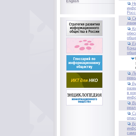
English
Н
инфр
Росс
С
движ
К
обес
обще
Е
Конц
обще
Л
рев
Б
разв
в ко
инфо
В
реал
С
опас
Б
инфо
само