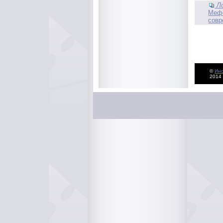
Л
Мефо
совр
©
Ин
2014